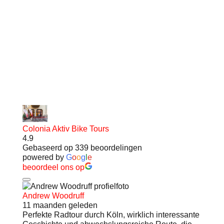
Culinaire Ervaringen
●
Colonia Aktiv Bike Tours
4.9
Gebaseerd op 339 beoordelingen
powered by
G
o
o
g
l
e
beoordeel ons op
Andrew Woodruff
11 maanden geleden
Perfekte Radtour durch Köln, wirklich interessante