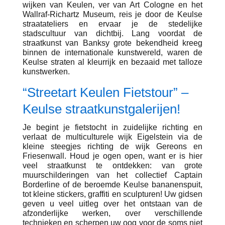
wijken van Keulen, ver van Art Cologne en het
Wallraf-Richartz Museum, reis je door de Keulse
straatateliers en ervaar je de stedelijke
stadscultuur van dichtbij. Lang voordat de
straatkunst van Banksy grote bekendheid kreeg
binnen de internationale kunstwereld, waren de
Keulse straten al kleurrijk en bezaaid met talloze
kunstwerken.
“Streetart Keulen Fietstour” –
Keulse straatkunstgalerijen!
Je begint je fietstocht in zuidelijke richting en
verlaat de multiculturele wijk Eigelstein via de
kleine steegjes richting de wijk Gereons en
Friesenwall. Houd je ogen open, want er is hier
veel straatkunst te ontdekken: van grote
muurschilderingen van het collectief Captain
Borderline of de beroemde Keulse bananenspuit,
tot kleine stickers, graffiti en sculpturen! Uw gidsen
geven u veel uitleg over het ontstaan van de
afzonderlijke werken, over verschillende
technieken en scherpen uw oog voor de soms niet