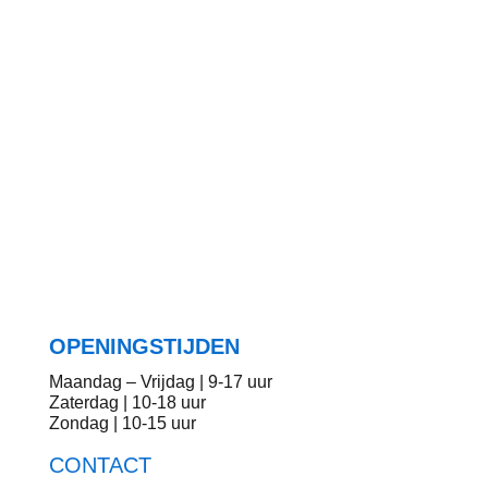
Beleef Keulen!
We kijken uit naar een fietstocht met u!
Bekijk alle tours
OPENINGSTIJDEN
Maandag – Vrijdag | 9-17 uur
Zaterdag | 10-18 uur
Zondag | 10-15 uur
CONTACT